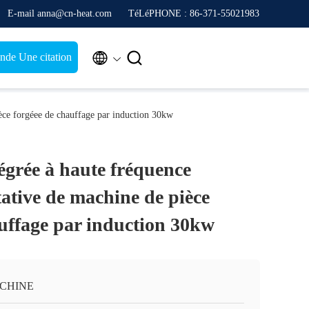
E-mail anna@cn-heat.com
TéLéPHONE : 86-371-55021983


de Une citation
ièce forgéee de chauffage par induction 30kw
égrée à haute fréquence
tative de machine de pièce
auffage par induction 30kw
 CHINE