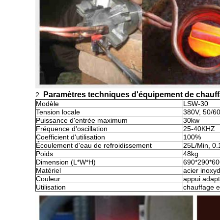
Paramètres techniques d'équipement de chauff
2.
Modèle
LSW-30
Tension locale
380V, 50/6
Puissance d'entrée maximum
30kw
Fréquence d'oscillation
25-40KHZ
Coefficient d'utilisation
100%
Écoulement d'eau de refroidissement
25L/Min, 0
Poids
48kg
Dimension (L*W*H)
690*290*6
Matériel
acier inoxy
Couleur
appui adapt
Utilisation
chauffage e