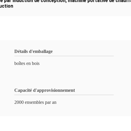
e par induction de conception
,
machine portative de chauff
uction
Détails d'emballage
boîtes en bois
Capacité d'approvisionnement
2000 ensembles par an