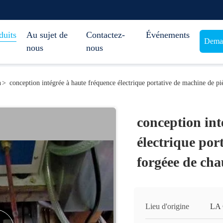
duits
Au sujet de
Contactez-
Événements
Deman
nous
nous
n
>
conception intégrée à haute fréquence électrique portative de machine de p
conception int
électrique por
forgéee de ch
Lieu d'origine
LA