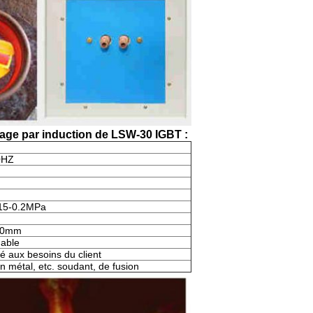
age par induction de LSW-30 IGBT :
0HZ
.15-0.2MPa
00mm
dable
é aux besoins du client
n métal, etc. soudant, de fusion