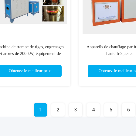
chine de trempe de tiges, engrenages
Appareils de chauffage par i
et arbres de 200 kW, équipement de
haute fréquence
durcissement
Obtenez le meilleur prix
Obtenez le meilleur p
1
2
3
4
5
6