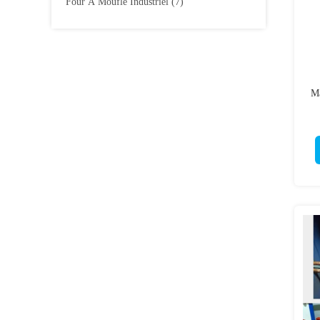
Four À Moufle Industriel
(7)
Ma