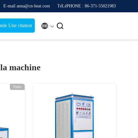
E-mail anna@cn-heat.com
TéLéPHONE : 86-371-55021983


de Une citation
 la machine
Vidéo