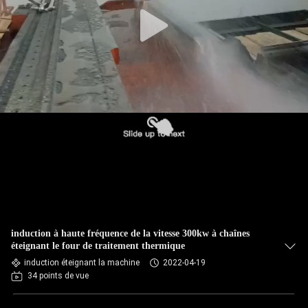
CONTRÔLE
DE
QUALITÉ
CONTACTEZ-
NOUS
NOUVELLES
DEMANDEZ
induction à haute fréquence de la vitesse 300kw à chaînes
UNE
éteignant le four de traitement thermique
induction éteignant la machine
2022-04-19
CITATION
34 points de vue