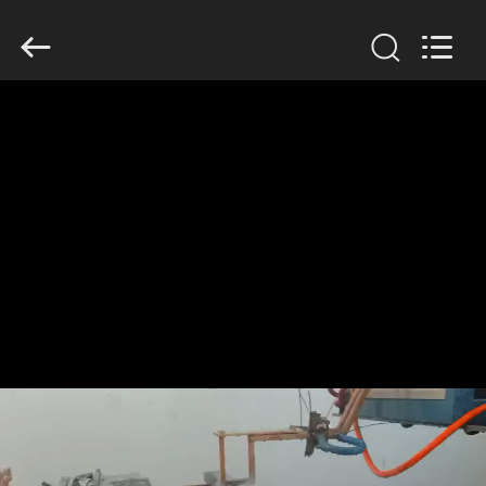
Zhengzhou
Lanshuo
Electronics
Co.,
Ltd.
All
Rights
Reserved.
MAISON
PRODUITS
AU
SUJET
DE
NOUS
VISITE
D'USINE