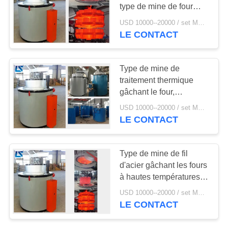
PLAN
type de mine de four
DU
pour le traitement
USD 10000--20000 / set MOQ:1 jeu
thermique
LE CONTACT
128
SITE
induction éteignant
POLITIQUE
Type de mine de
la machine
traitement thermique
DE
gâchant le four,
CONFIDENTIALITÉ
recuisant éteignant le
USD 10000--20000 / set MOQ:1 jeu
four
LE CONTACT
91
Type de mine de fil
Machine de soudure
d'acier gâchant les fours
à hautes températures
d'induction
de chauffage de four
USD 10000--20000 / set MOQ:1 jeu
pour le recuit
LE CONTACT