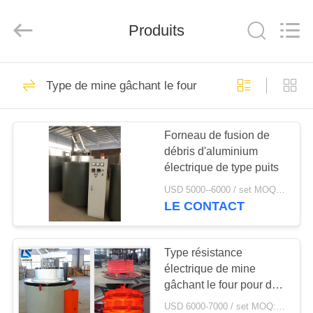
Zhengzhou
Lanshuo
Electronics
Produits
Co.,
Ltd.
All
Rights
Reserved.
MAISON
131
Type de mine gâchant le four
four de fonte
PRODUITS
d'induction
Forneau de fusion de
débris d'aluminium
AU
électrique de type puits
SUJET
USD 5000--6000 / set MOQ:1 set
DE
LE CONTACT
96
NOUS
Type résistance
Grand four de fonte
électrique de mine
VISITE
gâchant le four pour des
D'USINE
pièces de matériaux
USD 6000-7000 / set MOQ:1 jeu