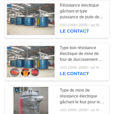
Résistance électrique
gâchant et type
19
puissance de puits de
Commande
mine de four à recuire de
USD 10000--20000 / set MOQ:1 jeu
150kw
LE CONTACT
numérique par
ordinateur éteignant
Type bon résistance
la machine
électrique de mine de
four de durcissement par
trempe de traitement
21
USD 10000--20000 / set MOQ:1 jeu
thermique
LE CONTACT
tour de
refroidissement de
Type de mine de
résistance électrique
boucle bloquée
gâchant le four pour le
gâchage de chauffage
USD 10000--20000 / set MOQ:1 jeu
en métal