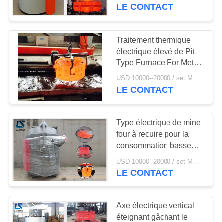
d'acier au carbone
LE CONTACT
CONTRÔLE
DE
Traitement thermique
30
QUALITÉ
électrique élevé de Pit
Petit four de fonte
Type Furnace For Metal
de vide du rendement
d'induction
USD 10000--20000 / set MOQ:1 ensemble
CONTACTEZ-
55kw
LE CONTACT
NOUS
Type électrique de mine
NOUVELLES
four à recuire pour la
consommation basse
205
d'énergie de traitement
DEMANDEZ
USD 10000--20000 / set MOQ:1 jeu
Machine de
thermique en métal
LE CONTACT
UNE
chauffage par
CITATION
Axe électrique vertical
induction
éteignant gâchant le