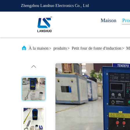
Zhengzhou Lanshuo Electronics Co., Ltd
Maison
Pro
À la maison
>
produits
>
Petit four de fonte d'induction
>
Mi