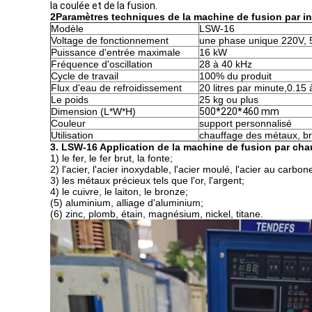
la coulée et de la fusion.
2Paramètres techniques de la machine de fusion par 
Modèle
LSW-16
Voltage de fonctionnement
une phase unique 220V,
Puissance d'entrée maximale
16 kW
Fréquence d'oscillation
28 à 40 kHz
Cycle de travail
100% du produit
Flux d'eau de refroidissement
20 litres par minute,0.15
Le poids
25 kg ou plus
Dimension (L*W*H)
500*220*460 mm
Couleur
support personnalisé
Utilisation
chauffage des métaux, bra
3. LSW-16 Application de la machine de fusion par cha
1) le fer, le fer brut, la fonte;
2) l'acier, l'acier inoxydable, l'acier moulé, l'acier au carbo
3) les métaux précieux tels que l'or, l'argent;
4) le cuivre, le laiton, le bronze;
(5) aluminium, alliage d'aluminium;
(6) zinc, plomb, étain, magnésium, nickel, titane.