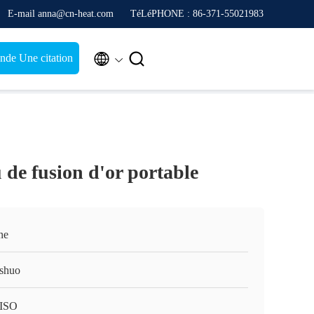
E-mail anna@cn-heat.com
TéLéPHONE : 86-371-55021983


de Une citation
de fusion d'or portable
ne
shuo
ISO