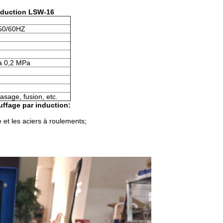
induction LSW-16
 50/60HZ
 à 0,2 MPa
sage, fusion, etc.
uffage par induction:
ne et les aciers à roulements;