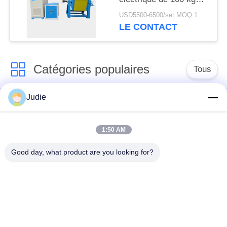
pour la fonte de fer,
USD5500-6500/set MOQ:1 ensemble
laiton et cuivre
LE CONTACT
Catégories populaires
Tous
Judie
four de fonte
Grand four de fonte
d'induction
1:50 AM
Petit four de fonte
Machine de chauffage
Good day, what product are you looking for?
d'induction
par induction
induction éteignant la
Machine de soudure
machine
d'induction