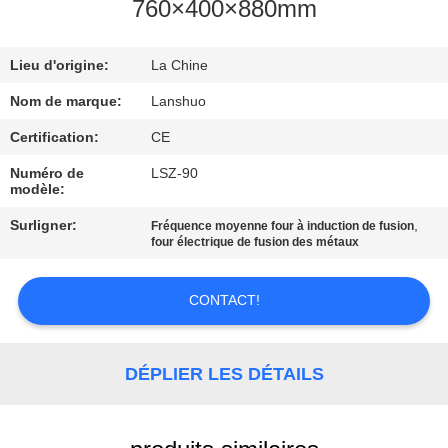
760×400×880mm
CONTRÔLE
Lieu d'origine:
La Chine
DE
QUALITÉ
Nom de marque:
Lanshuo
Certification:
CE
CONTACTEZ-
Numéro de
LSZ-90
modèle:
NOUS
Surligner:
,
Fréquence moyenne four à induction de fusion
four électrique de fusion des métaux
NOUVELLES
CONTACT!
DEMANDEZ
UNE
DÉPLIER LES DÉTAILS
CITATION