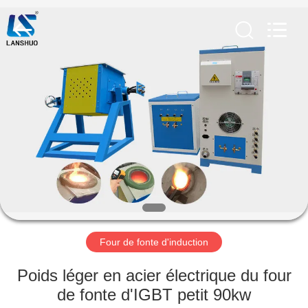
Zhengzhou
Lanshuo
Electronics
Co.,
Ltd.
All
Rights
Reserved.
MAISON
PRODUITS
AU
SUJET
DE
NOUS
Four de fonte d'induction
VISITE
Poids léger en acier électrique du four
D'USINE
de fonte d'IGBT petit 90kw