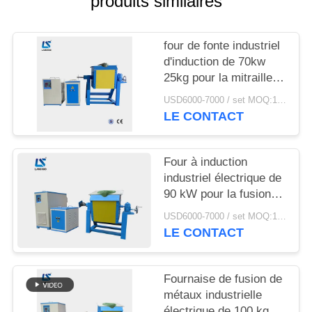
produits similaires
PLAN
DU
four de fonte industriel
SITE
d'induction de 70kw
25kg pour la mitraille
POLITIQUE
en acier d'aluminium de
USD6000-7000 / set MOQ:1 ensemble
fer
DE
LE CONTACT
CONFIDENTIALITÉ
Four à induction
industriel électrique de
90 kW pour la fusion
de la ferraille en fonte
USD6000-7000 / set MOQ:1 jeu
avec creusets
LE CONTACT
Fournaise de fusion de
métaux industrielle
électrique de 100 kg