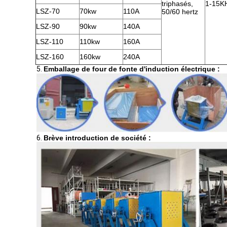
triphasés,
1-15K
LSZ-70
70kw
110A
50/60 hertz
LSZ-90
90kw
140A
LSZ-110
110kw
160A
LSZ-160
160kw
240A
5.
Emballage de four de fonte d'induction électrique :
6.
Brève introduction de société :