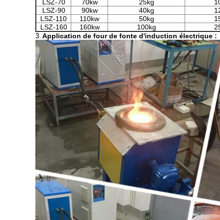
LSZ-70
70kw
25kg
1
LSZ-90
90kw
40kg
1
LSZ-110
110kw
50kg
1
LSZ-160
160kw
100kg
2
3.
Application de four de fonte d'induction électrique :