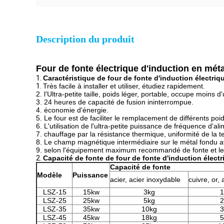
Description du produit
Four de fonte électrique d'induction en mét
1.
Caractéristique de four de fonte d'induction électriqu
1.
Très facile à installer et utiliser, étudiez rapidement.
2. l'Ultra-petite taille, poids léger, portable, occupe moins d
3. 24 heures de capacité de fusion ininterrompue.
4. économie d'énergie.
5. Le four est de faciliter le remplacement de différents po
6. L'utilisation de l'ultra-petite puissance de fréquence d'a
7. chauffage par la résistance thermique, uniformité de la 
8. Le champ magnétique intermédiaire sur le métal fondu av
9. selon l'équipement maximum recommandé de fonte et le
2.
Capacité de fonte de four de fonte d'induction électr
Capacité de fonte
Modèle
Puissance
acier, acier inoxydable
cuivre, or,
LSZ-15
15kw
3kg
1
LSZ-25
25kw
5kg
2
LSZ-35
35kw
10kg
3
LSZ-45
45kw
18kg
5