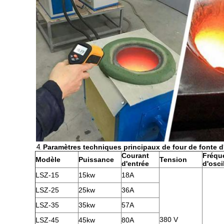
4.
Paramètres techniques principaux de four de fonte d'
Courant
Fréqu
Modèle
Puissance
Tension
d'entrée
d'osci
LSZ-15
15kw
18A
LSZ-25
25kw
36A
LSZ-35
35kw
57A
380 V
LSZ-45
45kw
80A