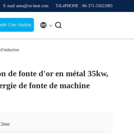
E-mail anna@cn-heat.com
TéLéPHONE : 86-371-55021983


de Une citation
 d'induction
on de fonte d'or en métal 35kw,
ergie de fonte de machine
Chine