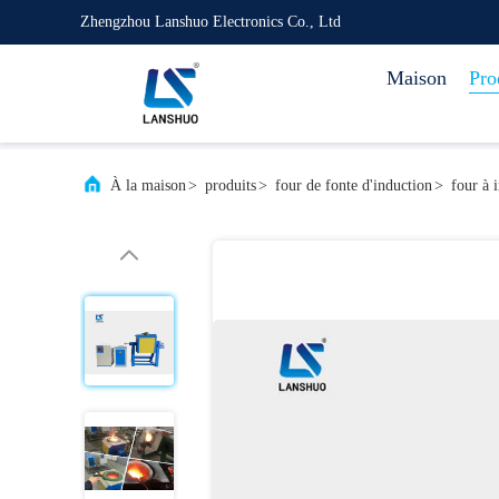
Zhengzhou Lanshuo Electronics Co., Ltd
Maison
Pro
À la maison
>
produits
>
four de fonte d'induction
>
four à 