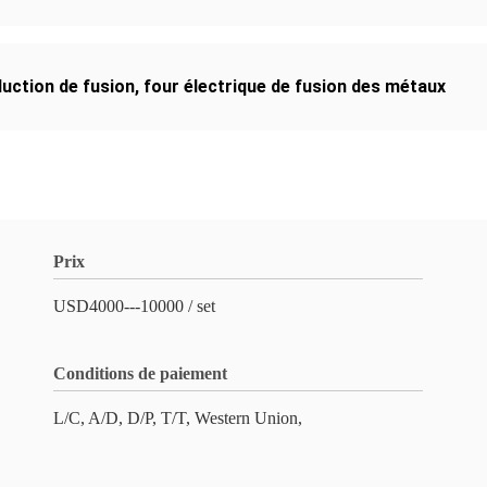
uction de fusion
,
four électrique de fusion des métaux
Prix
USD4000---10000 / set
Conditions de paiement
L/C, A/D, D/P, T/T, Western Union,