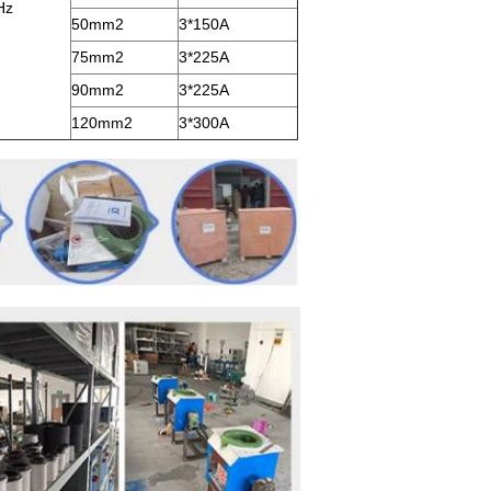
Hz
50mm2
3*150A
75mm2
3*225A
90mm2
3*225A
120mm2
3*300A