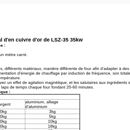
al d'en cuivre d'or de LSZ-35 35kw
e :
'un mètre carré.
ids, différents matériaux, manière différente de four afin d'adapter à de
limentation d'énergie de chauffage par induction de fréquence, son totale
température.
ec un effet de agitation magnétique, et les salutaires aux ingrédients
 laps de temps chaque four fondant 20-60 minutes.
ique :
aluminium, alliage
 argent
d'aluminium
0kg
3kg
0kg
5kg
0kg
10kg
0kg
18kg