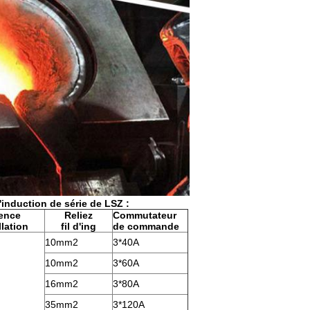
induction de série de LSZ :
ence
Reliez
Commutateur
llation
fil d'ing
de commande
10mm2
3*40A
10mm2
3*60A
16mm2
3*80A
35mm2
3*120A