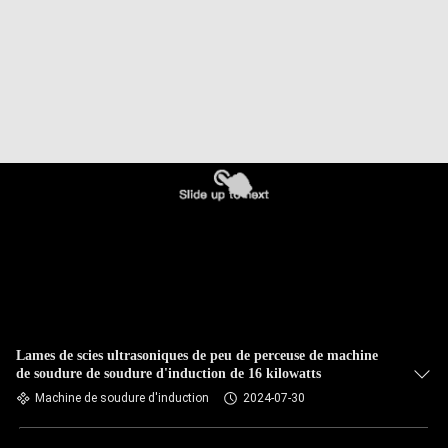
CONTRÔLE
DE
QUALITÉ
CONTACTEZ-
NOUS
NOUVELLES
DEMANDEZ
UNE
Lames de scies ultrasoniques de peu de perceuse de machine
de soudure de soudure d'induction de 16 kilowatts
CITATION
Machine de soudure d'induction
2024-07-30