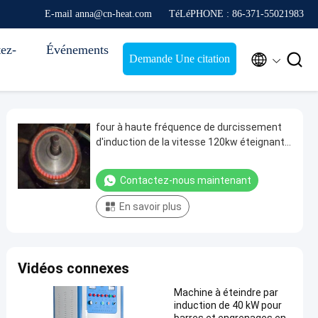
E-mail anna@cn-heat.com
TéLéPHONE : 86-371-55021983
ez-
Événements


Demande Une citation
four à haute fréquence de durcissement
d'induction de la vitesse 120kw éteignant
la machine
Contactez-nous maintenant
En savoir plus
Vidéos connexes
Machine à éteindre par
induction de 40 kW pour