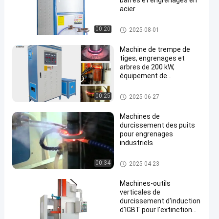
barres et engrenages en
acier
induction éteignant la machin
00:20
2025-08-01
e
Machine de trempe de
tiges, engrenages et
arbres de 200 kW,
équipement de
durcissement
induction éteignant la machin
00:25
2025-06-27
e
Machines de
durcissement des puits
pour engrenages
industriels
induction éteignant la machin
00:34
2025-04-23
e
Machines-outils
verticales de
durcissement d'induction
d'IGBT pour l'extinction
de rouleau