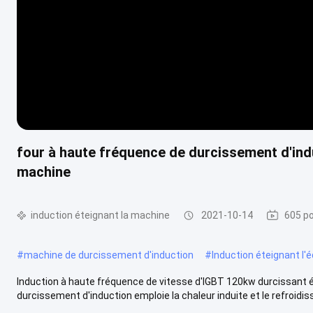
four à haute fréquence de durcissement d'indu
machine
induction éteignant la machine
2021-10-14
605 po
#
machine de durcissement d'induction
#
Induction éteignant l
Induction à haute fréquence de vitesse d'IGBT 120kw durcissant é
durcissement d'induction emploie la chaleur induite et le refroidiss