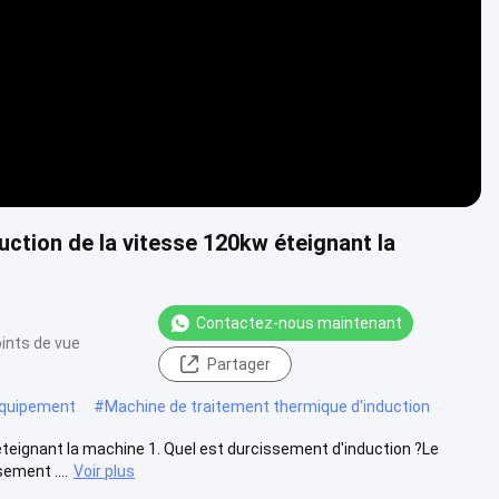
ction de la vitesse 120kw éteignant la
Contactez-nous maintenant
ints de vue
Partager
'équipement
#
Machine de traitement thermique d'induction
teignant la machine 1. Quel est durcissement d'induction ?Le
ement ....
Voir plus