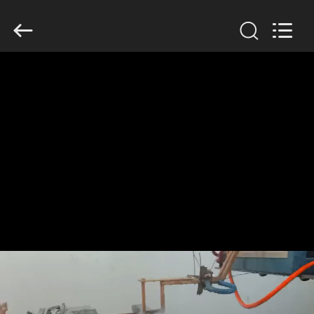
Zhengzhou
Lanshuo
Electronics
Co.,
Ltd.
All
Rights
Reserved.
MAISON
PRODUITS
AU
SUJET
DE
NOUS
VISITE
D'USINE