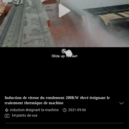
CONTRÔLE
DE
QUALITÉ
CONTACTEZ-
NOUS
NOUVELLES
DEMANDEZ
Induction de vitesse du rendement 200KW élevé éteignant le
UNE
traitement thermique de machine
induction éteignant la machine
2021-09-06
CITATION
34 points de vue