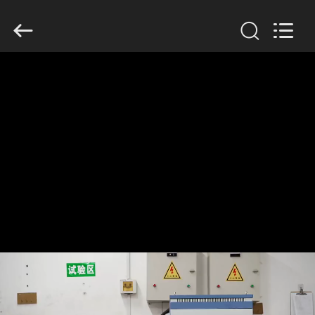
Zhengzhou
Lanshuo
Electronics
Co.,
Ltd.
All
Rights
Reserved.
MAISON
PRODUITS
AU
SUJET
DE
NOUS
VISITE
D'USINE