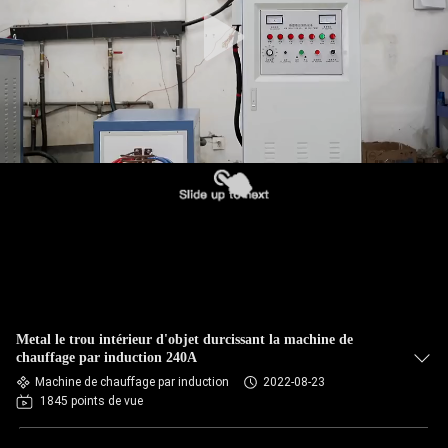
CONTRÔLE
DE
QUALITÉ
CONTACTEZ-
NOUS
NOUVELLES
DEMANDEZ
Metal le trou intérieur d'objet durcissant la machine de
UNE
chauffage par induction 240A
Machine de chauffage par induction
2022-08-23
CITATION
1845 points de vue