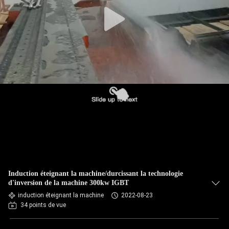
CONTRÔLE
DE
QUALITÉ
CONTACTEZ-
NOUS
NOUVELLES
DEMANDEZ
Induction éteignant la machine/durcissant la technologie
UNE
d'inversion de la machine 300kw IGBT
induction éteignant la machine
2022-08-23
CITATION
34 points de vue