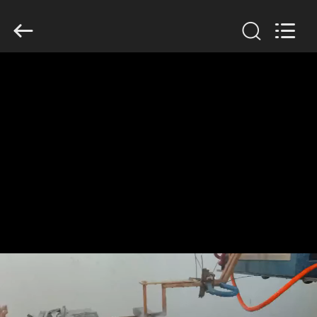
Zhengzhou
Lanshuo
Electronics
Co.,
Ltd.
All
Rights
Reserved.
MAISON
PRODUITS
AU
SUJET
DE
NOUS
VISITE
D'USINE